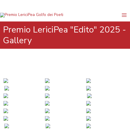
Vai
al
contenuto
Premio LericiPea "Edito" 2025 -
Gallery