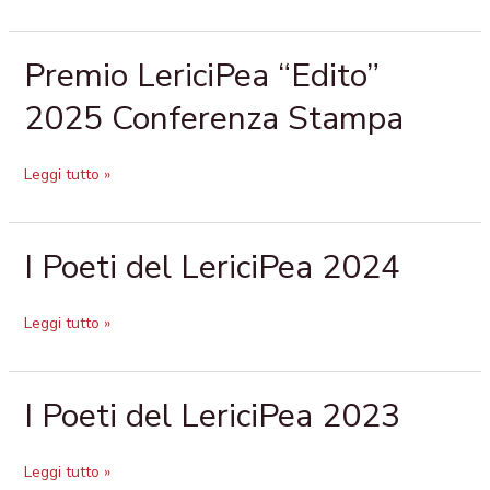
Premio LericiPea “Edito”
Premio
LericiPea
2025 Conferenza Stampa
“Edito”
2025
Conferenza
Leggi tutto »
Stampa
I Poeti del LericiPea 2024
I
Poeti
del
Leggi tutto »
LericiPea
2024
I Poeti del LericiPea 2023
I
Poeti
del
Leggi tutto »
LericiPea