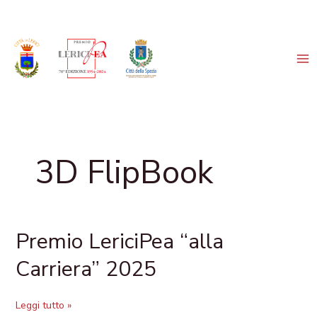
Vai
al
contenuto
3D FlipBook
Premio LericiPea “alla
Premio
LericiPea
Carriera” 2025
“alla
Carriera”
2025
Leggi tutto »