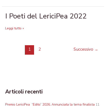
2023
I Poeti del LericiPea 2022
I
Poeti
del
Leggi tutto »
LericiPea
2022
1
2
Successivo
→
Articoli recenti
Premio LericiPea “Edito” 2026, Annunciata la terna finalista
11