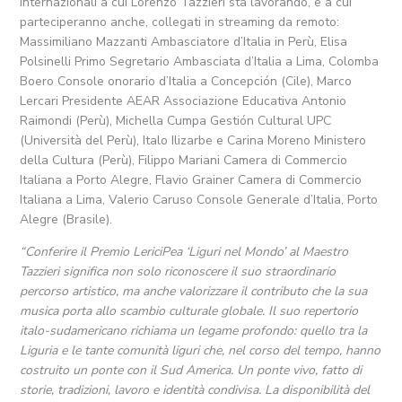
internazionali a cui Lorenzo Tazzieri sta lavorando, e a cui
parteciperanno anche, collegati in streaming da remoto:
Massimiliano Mazzanti Ambasciatore d’Italia in Perù, Elisa
Polsinelli Primo Segretario Ambasciata d’Italia a Lima, Colomba
Boero Console onorario d’Italia a Concepción (Cile), Marco
Lercari Presidente AEAR Associazione Educativa Antonio
Raimondi (Perù), Michella Cumpa Gestión Cultural UPC
(Università del Perù), Italo Ilizarbe e Carina Moreno Ministero
della Cultura (Perù), Filippo Mariani Camera di Commercio
Italiana a Porto Alegre, Flavio Grainer Camera di Commercio
Italiana a Lima, Valerio Caruso Console Generale d’Italia, Porto
Alegre (Brasile).
“Conferire il Premio LericiPea ‘Liguri nel Mondo’ al Maestro
Tazzieri significa non solo riconoscere il suo straordinario
percorso artistico, ma anche valorizzare il contributo che la sua
musica porta allo scambio culturale globale. Il suo repertorio
italo-sudamericano richiama un legame profondo: quello tra la
Liguria e le tante comunità liguri che, nel corso del tempo, hanno
costruito un ponte con il Sud America. Un ponte vivo, fatto di
storie, tradizioni, lavoro e identità condivisa. La disponibilità del