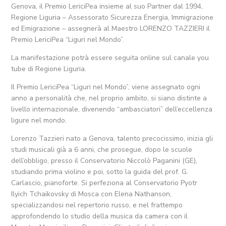
Genova, il Premio LericiPea insieme al suo Partner dal 1994,
Regione Liguria – Assessorato Sicurezza Energia, Immigrazione
ed Emigrazione – assegnerà al Maestro LORENZO TAZZIERI il
Premio LericiPea “Liguri nel Mondo”.
La manifestazione potrà essere seguita online sul canale you
tube di Regione Liguria.
Il Premio LericiPea “Liguri nel Mondo”, viene assegnato ogni
anno a personalità che, nel proprio ambito, si siano distinte a
livello internazionale, divenendo “ambasciatori” dell’eccellenza
ligure nel mondo.
Lorenzo Tazzieri nato a Genova, talento precocissimo, inizia gli
studi musicali già a 6 anni, che prosegue, dopo le scuole
dell’obbligo, presso il Conservatorio Niccolò Paganini (GE),
studiando prima violino e poi, sotto la guida del prof. G.
Carlascio, pianoforte. Si perfeziona al Conservatorio Pyotr
Ilyich Tchaikovsky di Mosca con Elena Nathanson,
specializzandosi nel repertorio russo, e nel frattempo
approfondendo lo studio della musica da camera con il