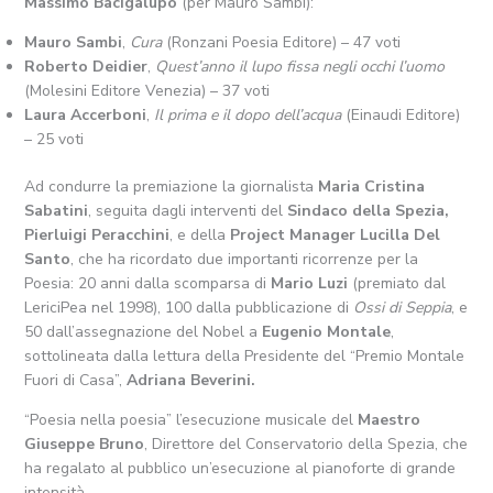
Massimo Bacigalupo
(per Mauro Sambi):
Mauro Sambi
,
Cura
(Ronzani Poesia Editore) – 47 voti
Roberto Deidier
,
Quest’anno il lupo fissa negli occhi l’uomo
(Molesini Editore Venezia) – 37 voti
Laura Accerboni
,
Il prima e il dopo dell’acqua
(Einaudi Editore)
– 25 voti
Ad condurre la premiazione la giornalista
Maria Cristina
Sabatini
, seguita dagli interventi del
Sindaco della Spezia,
Pierluigi Peracchini
, e della
Project Manager Lucilla Del
Santo
, che ha ricordato due importanti ricorrenze per la
Poesia: 20 anni dalla scomparsa di
Mario Luzi
(premiato dal
LericiPea nel 1998), 100 dalla pubblicazione di
Ossi di Seppia
, e
50 dall’assegnazione del Nobel a
Eugenio Montale
,
sottolineata dalla lettura della Presidente del “Premio Montale
Fuori di Casa”,
Adriana Beverini.
“Poesia nella poesia” l’esecuzione musicale del
Maestro
Giuseppe Bruno
, Direttore del Conservatorio della Spezia, che
ha regalato al pubblico un’esecuzione al pianoforte di grande
intensità.