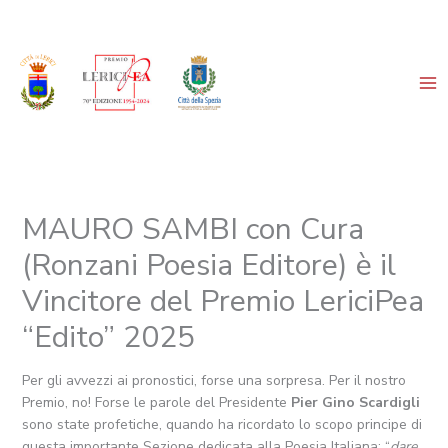
Vai
al
contenuto
MAURO SAMBI con Cura
(Ronzani Poesia Editore) è il
Vincitore del Premio LericiPea
“Edito” 2025
Per gli avvezzi ai pronostici, forse una sorpresa. Per il nostro
Premio, no! Forse le parole del Presidente
Pier Gino Scardigli
sono state profetiche, quando ha ricordato lo scopo principe di
questa importante Sezione dedicata alla Poesia Italiana: “
dare