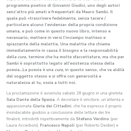
programma poetico di Giovanni Giudici, uno degli autori
senz’altro più amati e frequentati da Mauro Sambi. Il
quale può «trascrivere fedelmente, senza tacere /
particolare alcuno l’evidenza» della propria condizione
umana, e può come in questo nuovo libro, intenso e
necessario, mettere in versi l’inciampo inatteso e
spiazzante della malattia. Una malattia che chiama
immediatamente in causa il bisogno e la responsabilità
della
cura
, termine che ha molte sfaccettature, ma che per
Sambi è soprattutto legato all’esistenza stessa della
poesia…La poesia è una
cura,
in questo senso, che va aldilà
del soggetto stesso e si offre con generosità e
naturalezza al tu, ossia a tutti noi.
La proclamazione è avvenuta sabato 28 giugno in una gremita
Sala Dante della Spezia
. A decretare il vincitore, un’attenta e
appassionata
Giuria dei Cittadini
, che ha espresso il proprio
insindacabile giudizio a conclusione delle letture dei tre
finalisti, introdotti rispettivamente da
Stefano Verdino
(per
Laura Accerboni),
Francesco Napoli
(per Roberto Deidier) e