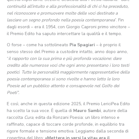
continuità all’intuito e alla professionalità di chi ci ha preceduto,
nel riconoscere e promuovere molte delle voci destinate a
lasciare un segno profondo nella poesia contemporanea
”. Fin
dagli esordi – era il 1954, con Giorgio Caproni primo vincitore –
il Premio Edito ha saputo intercettare la qualità e il tempo.
O forse – come ha sottolineato
Pia Spagiari
– è proprio il
senso stesso del Premio a custodire intatto, anno dopo anno,
“
il rapporto con la sua prima e più profonda vocazione: dare
credito alle numerose voci che ogni anno presentano i loro testi
poetici
.
Tutte le personalità maggiormente rappresentative
della
poesia contemporanea si sono rivolte e hanno letto le loro
Poesie ad un pubblico attento e
consapevole nel Golfo dei
Poeti”.
E così, anche in questa edizione 2025, il Premio LericiPea Edito
ha scelto la sua voce. È quella di
Mauro Sambi
, autore della
raccolta
Cura
, edita da Ronzani Poesia: un libro intenso e
raffinato, capace di toccare corde profonde, in equilibrio tra
rigore formale e tensione emotiva. Leggiamo dalla seconda di
copertina del libro:
«Mettere in versi la vita» era il