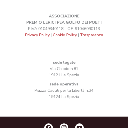
ASSOCIAZIONE
PREMIO LERICI PEA GOLFO DEI POETI
P.IVA 01049340118 - C.F. 91046090113
Privacy Policy
|
Cookie Policy
|
Trasparenza
sede legale
Via Chiodo n.81
19121 La Spezia
sede operativa
Piazza Caduti per la Libertà n.34
19124 La Spezia