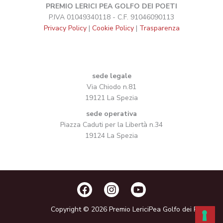
PREMIO LERICI PEA GOLFO DEI POETI
P.IVA 01049340118 - C.F. 91046090113
Privacy Policy
|
Cookie Policy
|
Trasparenza
sede legale
Via Chiodo n.81
19121 La Spezia
sede operativa
Piazza Caduti per la Libertà n.34
19124 La Spezia
Copyright © 2026 Premio LericiPea Golfo dei Poeti.